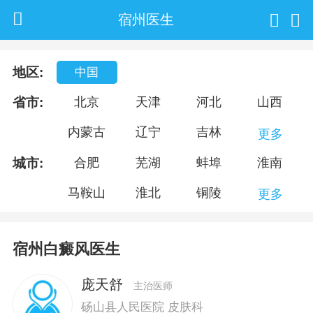
宿州医生
地区:
中国
省市:
北京
天津
河北
山西
内蒙古
辽宁
吉林
更多
城市:
合肥
芜湖
蚌埠
淮南
马鞍山
淮北
铜陵
更多
宿州白癜风医生
庞天舒
主治医师
砀山县人民医院 皮肤科