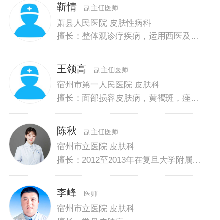
靳情
副主任医师
萧县人民医院 皮肤性病科
擅长：整体观诊疗疾病，运用西医及中
西医结合药物治疗，心理指导及物理、
激光等多种方法治疗疑难皮肤病，如荨
王领高
麻疹，皮炎，湿疹，银屑病，过敏性紫
副主任医师
癜，血管瘤，白癜风等各类常见皮肤病
宿州市第一人民医院 皮肤科
及尖锐湿疣，梅毒，淋病，非淋菌尿道
擅长：面部损容皮肤病，黄褐斑，痤
炎的诊疗
疮，面部皮炎美容修复，白癜风，银屑
病，过敏性紫癜，荨麻疹，脱发，天疱
陈秋
疮，、硬皮病、红斑狼疮等疑难杂症，
副主任医师
性病及支原体引起的不育症、男女科病
宿州市立医院 皮肤科
擅长：2012至2013年在复旦大学附属华
山医院进修。擅长荨麻疹，湿疹，痤
疮，银屑病，带状疱疹，白癜风，黄褐
李峰
斑及各种性传播疾病的诊治。
医师
宿州市立医院 皮肤科