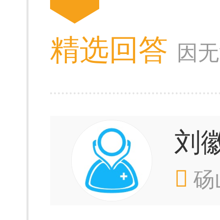
精选回答
因无
刘
砀