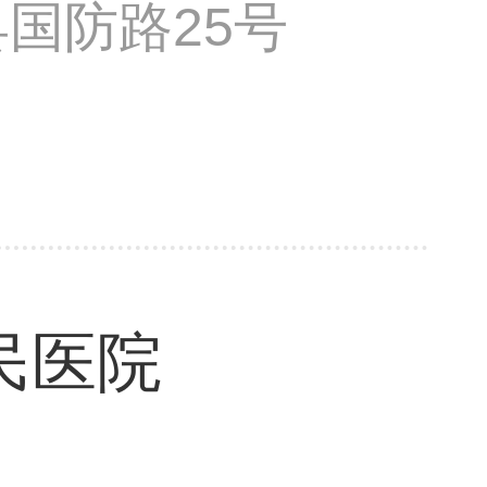
国防路25号
民医院