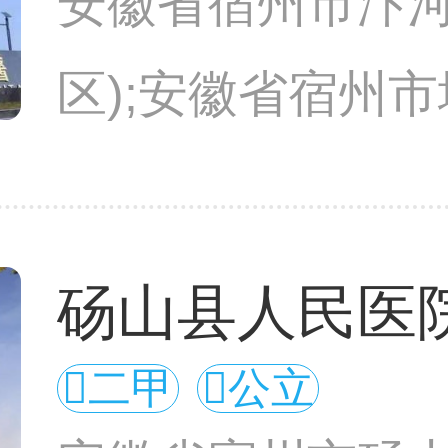
安徽省宿州市汴河
区);安徽省宿州
区)
砀山县人民医
二甲
公立