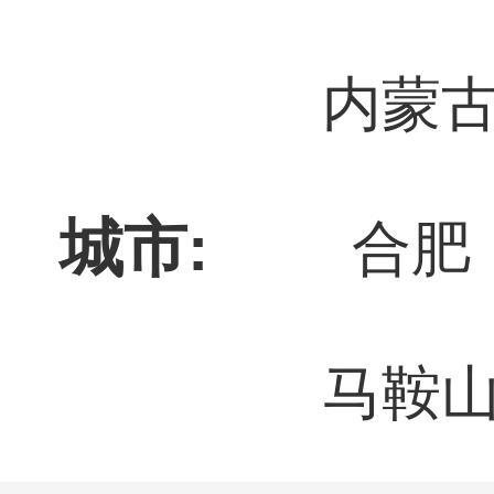
内蒙
城市:
合肥
马鞍