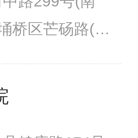
中路299号(南
市埇桥区芒砀路(北
院