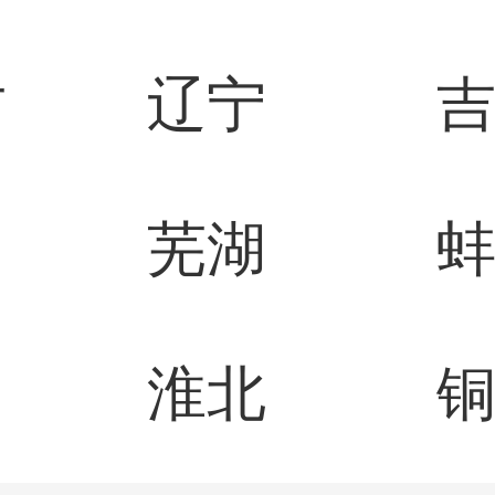
古
辽宁
芜湖
山
淮北