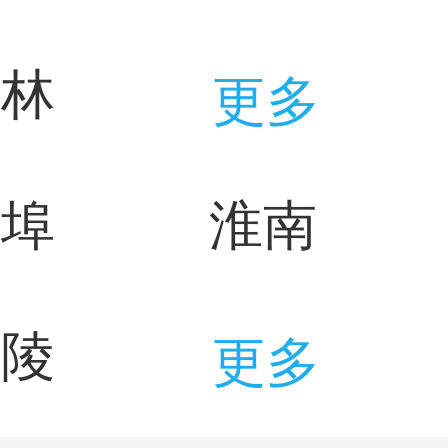
吉林
更多
蚌埠
淮南
铜陵
更多