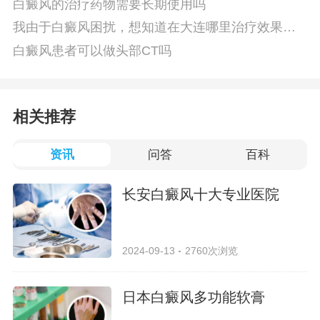
白癜风的治疗药物需要长期使用吗
我由于白癜风困扰，想知道在大连哪里治疗效果最
好
白癜风患者可以做头部CT吗
相关推荐
资讯
问答
百科
长安白癜风十大专业医院
2024-09-13
2760次浏览
日本白癜风多功能软膏