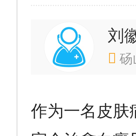
刘
砀
作为一名皮肤