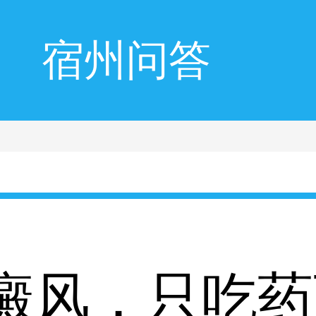
宿州问答
癜风，只吃药