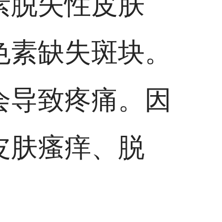
素脱失性皮肤
色素缺失斑块。
会导致疼痛。因
皮肤瘙痒、脱
。