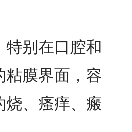
，特别在口腔和
的粘膜界面，容
灼烧、瘙痒、瘢