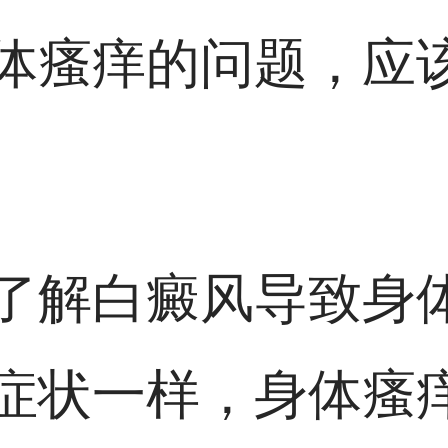
体瘙痒的问题，应
了解白癜风导致身
症状一样，身体瘙