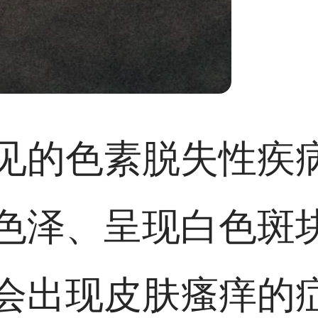
见的色素脱失性疾
色泽、呈现白色斑
会出现皮肤瘙痒的