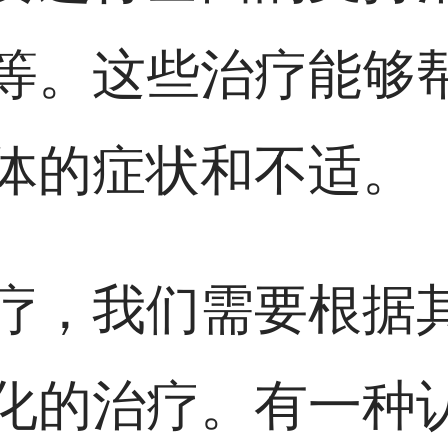
等。这些治疗能够
体的症状和不适。
疗，我们需要根据
化的治疗。有一种