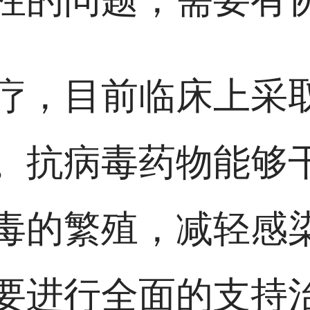
疗，目前临床上采
。抗病毒药物能够
毒的繁殖，减轻感
要进行全面的支持