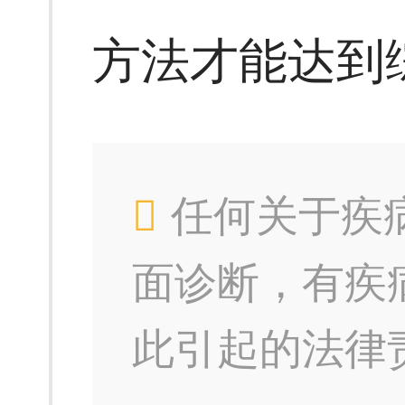
方法才能达到
任何关于疾
面诊断，有疾
此引起的法律