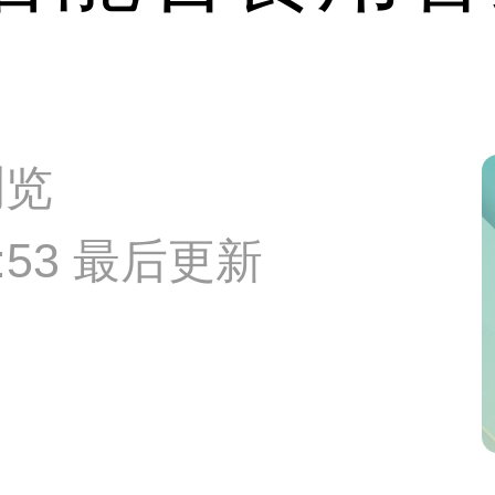
浏览
36:53 最后更新