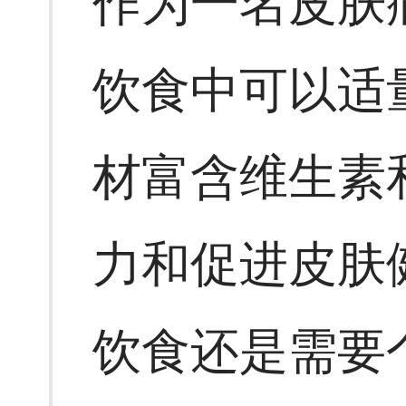
作为一名皮肤
饮食中可以适
材富含维生素
力和促进皮肤
饮食还是需要