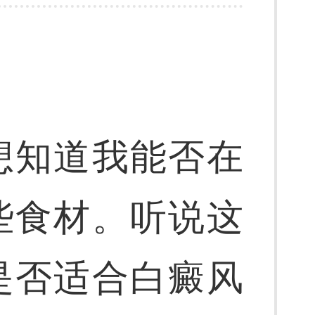
想知道我能否在
些食材。听说这
是否适合白癜风