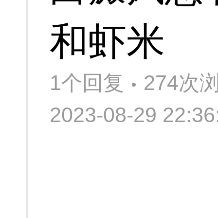
和虾米
1个回复
274次
2023-08-29 22: