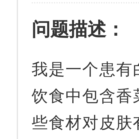
问题描述：
我是一个患有
饮食中包含香
些食材对皮肤